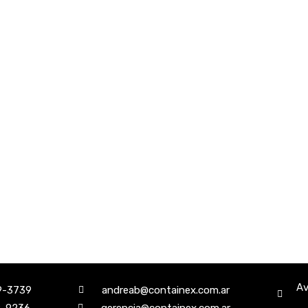
Av
9-3739
andreab@containex.com.ar