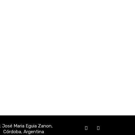
F
I
a
n
. José Maria Eguia Zanon,
c
s
Córdoba, Argentina